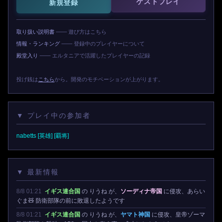
ゲストプレイ
新規登録
取り扱い説明書
—— 遊び方はこちら
情報・ランキング
—— 登録中のプレイヤーについて
殿堂入り
—— エルタニアで活躍したプレイヤーの記録
投げ銭は
こちら
から。開発のモチベーションが上がります。
▼ プレイ中の参加者
nabetts [英雄] [覇将]
▼ 最新情報
8/8 01:21
イギス連合国
の りうね が、
ソーディナ帝国
に侵攻、あらい
ぐま🧸 防衛部隊の前に敗退したようです
8/8 01:21
イギス連合国
の りうね が、
ヤマト神国
に侵攻、皇帝ゾーマ