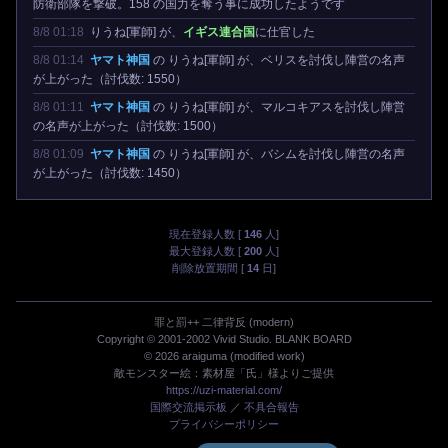
防衛部隊を撃破。158 の国力を奪う事に成功したようです
8/8 01:18
りうね[軍師] が、
イギス連合国
に仕官した
8/8 01:14
ヤマト神国
の りうね[軍師] が、ベリスを討伐し陣営の名声
が上がった（討伐数: 1550）
8/8 01:11
ヤマト神国
の りうね[軍師] が、マルコキアスを討伐し陣営
の名声が上がった（討伐数: 1500）
8/8 01:09
ヤマト神国
の りうね[軍師] が、バシムを討伐し陣営の名声
が上がった（討伐数: 1450）
現在登録人数 [
146
人]
最大登録人数 [
200
人]
削除放置期間 [
14
日]
罪と罰++ 二律背反 (modern)
Copyright © 2001-2002 Vivid Studio. BLANK BOARD
© 2026 araiguma (modified work)
敵モンスター絵：素材屋「氏」様よりご提供
https://uzi-material.com/
国際交流掲示板
／
不具合報告
プライバシーポリシー